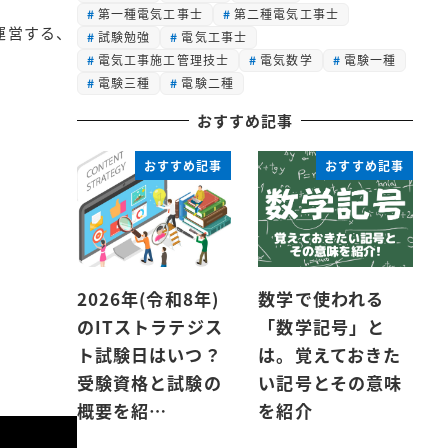
第一種電気工事士
第二種電気工事士
運営する、
試験勉強
電気工事士
電気工事施工管理技士
電気数学
電験一種
電験三種
電験二種
おすすめ記事
おすすめ記事
おすすめ記事
2026年(令和8年)
数学で使われる
のITストラテジス
「数学記号」と
ト試験日はいつ？
は。覚えておきた
受験資格と試験の
い記号とその意味
概要を紹…
を紹介