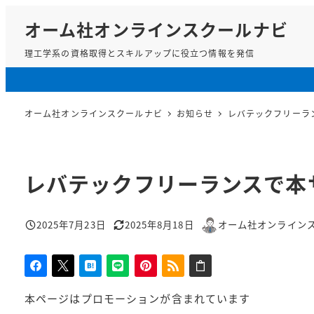
メ
オーム社オンラインスクールナビ
イ
ン
理工学系の資格取得とスキルアップに役立つ情報を発信
コ
ン
テ
オーム社オンラインスクールナビ
お知らせ
レバテックフリーラ
ン
ツ
へ
移
レバテックフリーランスで本
動
2025年7月23日
2025年8月18日
オーム社オンライン
投稿日
更新日
著
者
本ページはプロモーションが含まれています