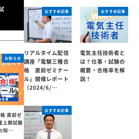
試
おすすめ記事
おすすめ記事
リアルタイム配信
電気主任技術者と
お知らせ
講座「電験三種合
は？仕事・試験の
格 直前ゼミナー
概要・合格率を解
ル」開催レポート
説！
（2024/6/…
おすすめ記事
格 直前ゼ
年度上期試験
お知…