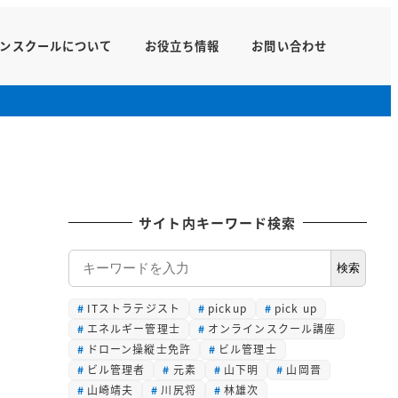
ンスクールについて
お役立ち情報
お問い合わせ
サイト内キーワード検索
検
検索
索
ITストラテジスト
pickup
pick up
エネルギー管理士
オンラインスクール講座
ドローン操縦士免許
ビル管理士
ビル管理者
元素
山下明
山岡晋
山崎靖夫
川尻将
林雄次