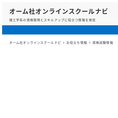
メ
オーム社オンラインスクールナビ
イ
ン
理工学系の資格取得とスキルアップに役立つ情報を発信
コ
ン
テ
オーム社オンラインスクールナビ
お役立ち情報
資格試験情報
ン
ツ
へ
移
動