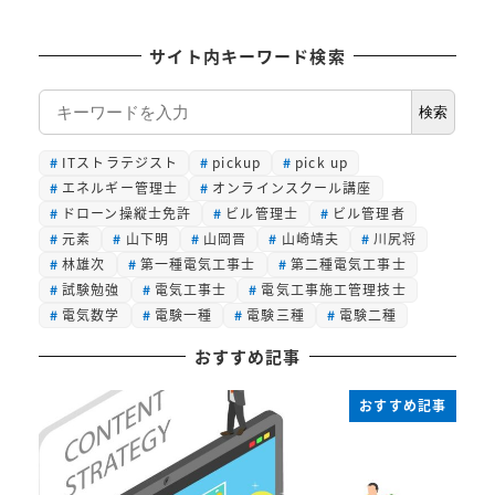
サイト内キーワード検索
検
検索
索
ITストラテジスト
pickup
pick up
エネルギー管理士
オンラインスクール講座
ドローン操縦士免許
ビル管理士
ビル管理者
元素
山下明
山岡晋
山崎靖夫
川尻将
林雄次
第一種電気工事士
第二種電気工事士
試験勉強
電気工事士
電気工事施工管理技士
電気数学
電験一種
電験三種
電験二種
おすすめ記事
おすすめ記事