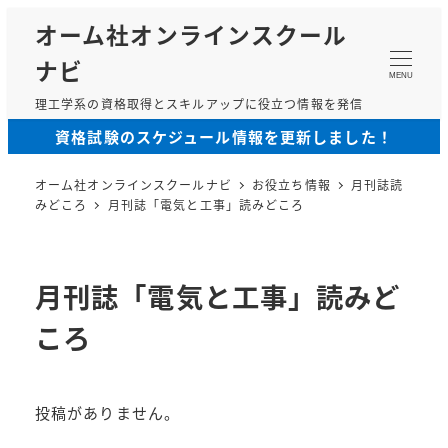
メ
オーム社オンラインスクール
イ
ナビ
ン
MENU
コ
理工学系の資格取得とスキルアップに役立つ情報を発信
ン
資格試験のスケジュール情報を更新しました！
テ
ン
オーム社オンラインスクールナビ
お役立ち情報
月刊誌読
ツ
みどころ
月刊誌「電気と工事」読みどころ
へ
移
動
月刊誌「電気と工事」読みど
ころ
投稿がありません。