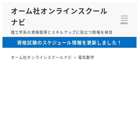
メ
オーム社オンラインスクール
イ
ナビ
ン
MENU
コ
理工学系の資格取得とスキルアップに役立つ情報を発信
ン
資格試験のスケジュール情報を更新しました！
テ
ン
オーム社オンラインスクールナビ
電気数学
ツ
へ
移
動