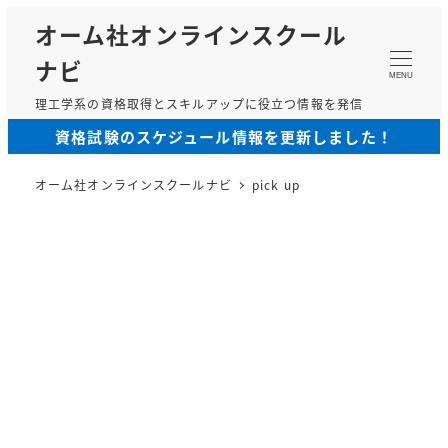
メ
オーム社オンラインスクール
イ
ナビ
ン
MENU
コ
理工学系の資格取得とスキルアップに役立つ情報を発信
ン
資格試験のスケジュール情報を更新しました！
テ
ン
オーム社オンラインスクールナビ
pick up
ツ
へ
移
動