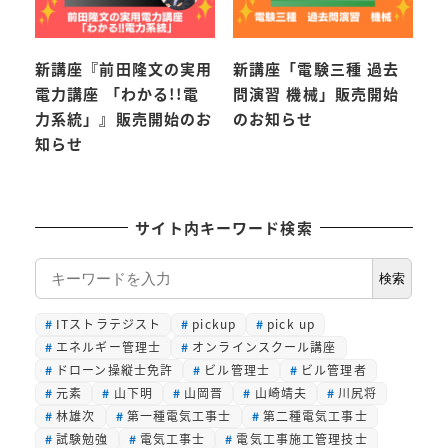
新講座『前田隆文の実用
新講座「電験三種 過去
電力講座 「わかる!!電
問演習 機械」販売開始
力系統」』販売開始のお
のお知らせ
知らせ
サイト内キーワード検索
検
検索
索
ITストラテジスト
pickup
pick up
エネルギー管理士
オンラインスクール講座
ドローン操縦士免許
ビル管理士
ビル管理者
元素
山下明
山岡晋
山崎靖夫
川尻将
林雄次
第一種電気工事士
第二種電気工事士
試験勉強
電気工事士
電気工事施工管理技士