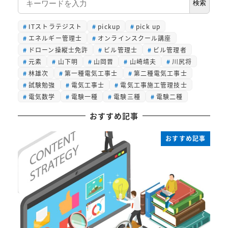
検索
索
ITストラテジスト
pickup
pick up
エネルギー管理士
オンラインスクール講座
ドローン操縦士免許
ビル管理士
ビル管理者
元素
山下明
山岡晋
山崎靖夫
川尻将
林雄次
第一種電気工事士
第二種電気工事士
試験勉強
電気工事士
電気工事施工管理技士
電気数学
電験一種
電験三種
電験二種
おすすめ記事
おすすめ記事