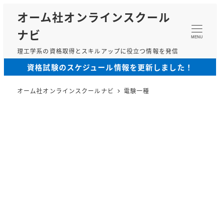
メ
オーム社オンラインスクール
イ
ナビ
ン
MENU
コ
理工学系の資格取得とスキルアップに役立つ情報を発信
ン
資格試験のスケジュール情報を更新しました！
テ
ン
オーム社オンラインスクールナビ
電験一種
ツ
へ
移
動