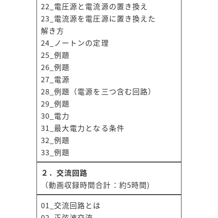
22_電圧源と電流源の置き換え
23_電流源を電圧源に置き換えた
解き方
24_ノートンの定理
25_例題
26_例題
27_電源
28_例題（電源を三つ含む回路）
29_例題
30_電力
31_最大電力となる条件
32_例題
33_例題
２．交流回路
（動画収録時間合計：約5時間)
01_交流回路とは
02_正弦波交流