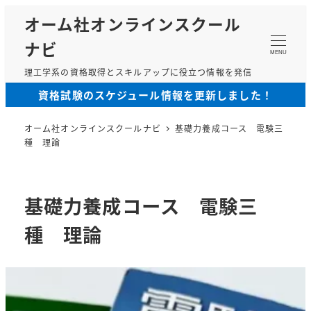
メ
オーム社オンラインスクール
イ
ナビ
ン
MENU
コ
理工学系の資格取得とスキルアップに役立つ情報を発信
ン
資格試験のスケジュール情報を更新しました！
テ
ン
オーム社オンラインスクールナビ
基礎力養成コース 電験三
ツ
種 理論
へ
移
動
基礎力養成コース 電験三
種 理論