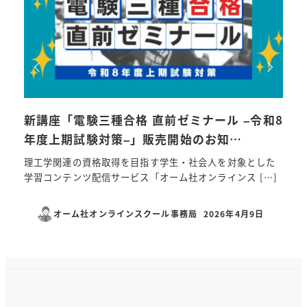
新講座「電験三種合格 直前ゼミナール –令和8
令和
年度上期試験対策–」販売開始のお知…
つ？
理工学関連の資格取得を目指す学生・社会人を対象とした
第三
学習コンテンツ配信サービス「オーム社オンラインス […]
工事
オーム社オンラインスクール事務局
2026年4月9日
投稿日