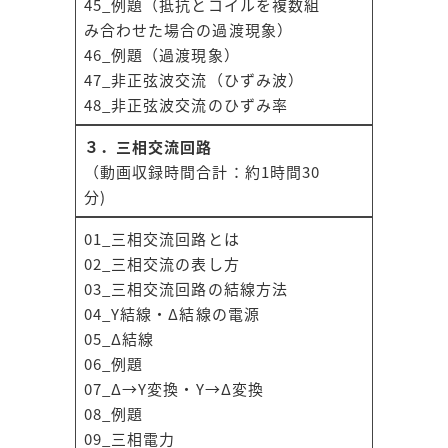
45_例題（抵抗とコイルを複数組
み合わせた場合の過渡現象）
46_例題（過渡現象）
47_非正弦波交流（ひずみ波）
48_非正弦波交流のひずみ率
３．三相交流回路
（動画収録時間合計：約1時間30
分)
01_三相交流回路とは
02_三相交流の表し方
03_三相交流回路の結線方法
04_Y結線・Δ結線の電源
05_Δ結線
06_例題
07_Δ→Y変換・Y→Δ変換
08_例題
09_三相電力