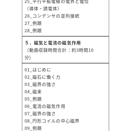
25_平行平板電極の電界と電位
（導体・誘電体）
26_コンデンサの並列接続
27_例題
28_例題
５．磁気と電流の磁気作用
（動画収録時間合計：約3時間10
分)
01_はじめに
02_磁石に働く力
03_磁界の強さ
04_磁束
05_例題
06_電流の磁気作用
07_磁界の強さ
08_円形コイルの中心磁界
09_例題