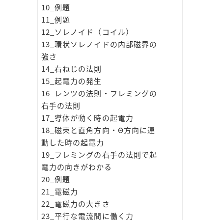
10_例題
11_例題
12_ソレノイド（コイル）
13_環状ソレノイドの内部磁界の
強さ
14_右ねじの法則
15_起電力の発生
16_レンツの法則・フレミングの
右手の法則
17_導体が動く時の起電力
18_磁束と直角方向・Θ方向に運
動した時の起電力
19_フレミングの右手の法則で起
電力の向きがわかる
20_例題
21_電磁力
22_電磁力の大きさ
23_平行な電流間に働く力