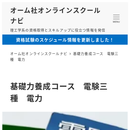
メ
オーム社オンラインスクール
イ
ナビ
ン
MENU
コ
理工学系の資格取得とスキルアップに役立つ情報を発信
ン
資格試験のスケジュール情報を更新しました！
テ
ン
オーム社オンラインスクールナビ
基礎力養成コース 電験三
ツ
種 電力
へ
移
動
基礎力養成コース 電験三
種 電力