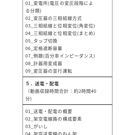
01_変電所(電圧の変圧段階によ
る分類)
02_変圧器の三相結線方式
03_三相結線と位相変位(角変位)
04_三相結線と位相変位(まとめ)
05_タップ切換
06_定格遮断容量
07_例題(百分率インピーダンス)
08_計器用変成器
09_変圧器の並行運転
５．送電・配電
（動画収録時間合計：約2時間40
分)
01_送電・配電の概要
02_架空電線路の構成要素
03_がいし
04_架空送電線のねん架