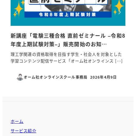
新講座「電験三種合格 直前ゼミナール –令和8
令和
年度上期試験対策–」販売開始のお知…
つ？
理工学関連の資格取得を目指す学生・社会人を対象とした
第三
学習コンテンツ配信サービス「オーム社オンラインス […]
工事
オーム社オンラインスクール事務局
2026年4月9日
投稿日
ホーム
サービス紹介