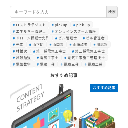
検
検索
索
ITストラテジスト
pickup
pick up
エネルギー管理士
オンラインスクール講座
ドローン操縦士免許
ビル管理士
ビル管理者
元素
山下明
山岡晋
山崎靖夫
川尻将
林雄次
第一種電気工事士
第二種電気工事士
試験勉強
電気工事士
電気工事施工管理技士
電気数学
電験一種
電験三種
電験二種
おすすめ記事
おすすめ記事