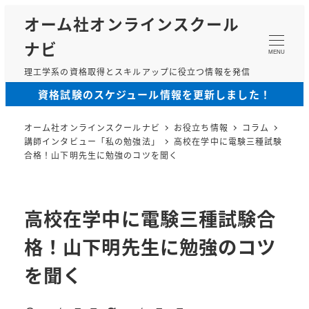
メ
オーム社オンラインスクール
イ
ナビ
ン
MENU
コ
理工学系の資格取得とスキルアップに役立つ情報を発信
ン
資格試験のスケジュール情報を更新しました！
テ
ン
オーム社オンラインスクールナビ
お役立ち情報
コラム
ツ
講師インタビュー「私の勉強法」
高校在学中に電験三種試験
へ
合格！山下明先生に勉強のコツを聞く
移
動
高校在学中に電験三種試験合
格！山下明先生に勉強のコツ
を聞く