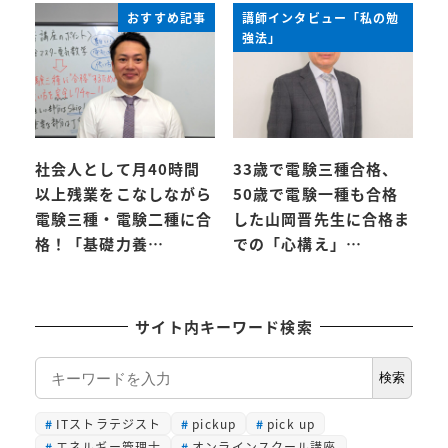
おすすめ記事
講師インタビュー「私の勉
強法」
社会人として月40時間
33歳で電験三種合格、
以上残業をこなしながら
50歳で電験一種も合格
電験三種・電験二種に合
した山岡晋先生に合格ま
格！「基礎力養…
での「心構え」…
サイト内キーワード検索
検
検索
索
ITストラテジスト
pickup
pick up
エネルギー管理士
オンラインスクール講座