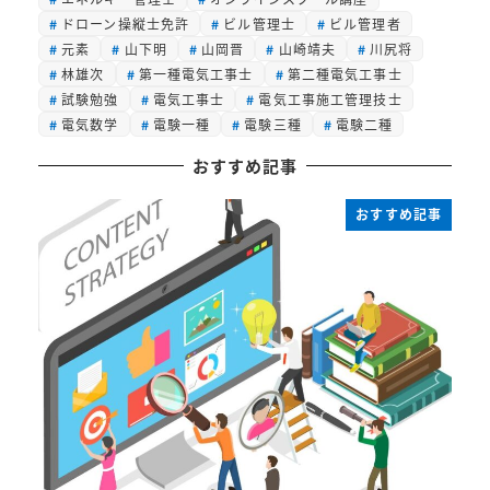
ドローン操縦士免許
ビル管理士
ビル管理者
元素
山下明
山岡晋
山崎靖夫
川尻将
林雄次
第一種電気工事士
第二種電気工事士
試験勉強
電気工事士
電気工事施工管理技士
電気数学
電験一種
電験三種
電験二種
おすすめ記事
おすすめ記事