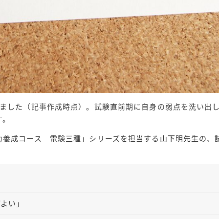
りました（記事作成時点）。試験直前期に自身の弱点を洗い出
す。
力養成コース 電験三種」シリーズを担当する山下明先生の、
がよい」