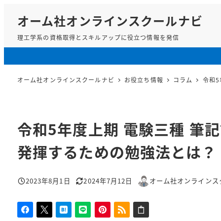
メ
オーム社オンラインスクールナビ
イ
ン
理工学系の資格取得とスキルアップに役立つ情報を発信
コ
ン
テ
オーム社オンラインスクールナビ
お役立ち情報
コラム
令和
ン
ツ
へ
移
令和5年度上期 電験三種 筆
動
発揮するための勉強法とは？
2023年8月1日
2024年7月12日
オーム社オンラインス
投稿日
更新日
著
者