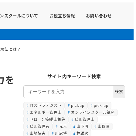
ンスクールについて
お役立ち情報
お問い合わせ
勉強法とは？
力を
サイト内キーワード検索
検
検索
索
ITストラテジスト
pickup
pick up
エネルギー管理士
オンラインスクール講座
ドローン操縦士免許
ビル管理士
ビル管理者
元素
山下明
山岡晋
山崎靖夫
川尻将
林雄次