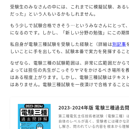
受験生のみなさんの中には、これまでに模擬試験、ある
だった」という人もいるかもしれません。
もう少しで試験合格できそう…というみなさんにとって
になるのです。しかし、「新しい分野の勉強」にこの期
私自身が電験三種試験を受験した経験と（詳細は
別記事
しいことに手を出しても、試験本番で実力を発揮するこ
なぜなら、電験三種の試験範囲は、非常に広範囲だから
よっては担任の先生がこっそりヤマをかけるべき場所を
はある程度上がります。しかし、電験三種試験はテキス
はありません。電験三種試験を一夜漬けで合格すること
2023-2024年版 電験三種過去
第三種電気主任技術者試験（電験三種）
自体のレベルが高く、受験者には確かな
し解き、問われている内容を根本から理解