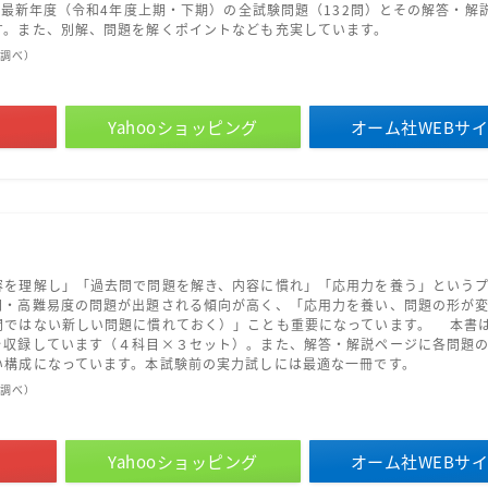
及び最新年度（令和4年度上期・下期）の全試験問題（132問）とその解答・解
す。また、別解、問題を解くポイントなども充実しています。
on調べ）
Yahooショッピング
オーム社WEBサ
容を理解し」「過去問で問題を解き、内容に慣れ」「応用力を養う」という
問・高難易度の問題が出題される傾向が高く、「応用力を養い、問題の形が変
問ではない新しい問題に慣れておく）」ことも重要になっています。 本書
を収録しています（４科目×３セット）。また、解答・解説ページに各問題
い構成になっています。本試験前の実力試しには最適な一冊です。
on調べ）
Yahooショッピング
オーム社WEBサ