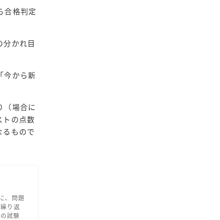
ら合格判定
の分かれ目
「今から新
り（場合に
ストの点数
なるもので
に、問題
を繰り返
）の試験