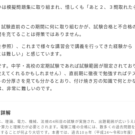
いは模擬問題集に取り組まれ、惜しくも「あと２、３問取れた
、試験直前のこの期間に何に取り組むかが、試験合格と不合格
間を充てることは得策ではありません。
を参照）、これまで様々な講習会で講義を行ってきた経験から
とは難しい」と感じています。
です。中学・高校の定期試験であれば試験範囲が限定されてお
教えてくれるかもしれません）、直前期に徹夜で勉強すればテ
トの分厚さを見ても分かるとおり、付け焼き刃の知識で何とか
は、非常に難しいのです。
問詳解
は、理論、電力、機械、法規の4科目の試験が実施され、出題範囲が広いうえ
計算力と理解力が必要とされます。電験三種の合格には、数多くの過去問題
することが何より大切です。本書では、過去10ヵ年（平成24～令和3年度