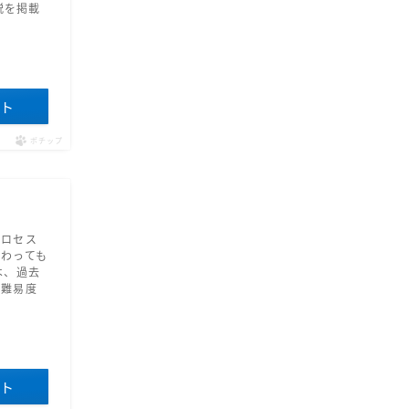
説を掲載
イト
ポチップ
プロセス
わっても
は、過去
の難易度
イト