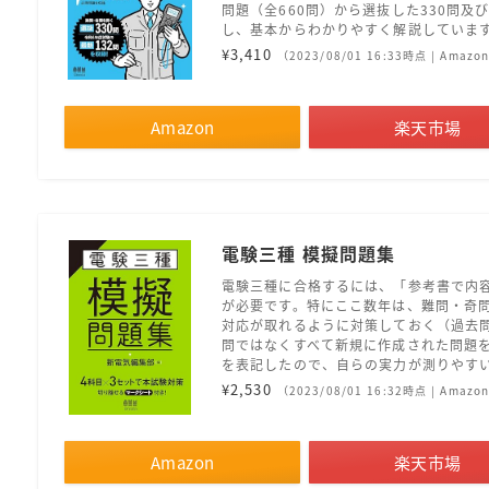
問題（全660問）から選抜した330問
し、基本からわかりやすく解説していま
¥3,410
（2023/08/01 16:33時点 | Amaz
Amazon
楽天市場
電験三種 模擬問題集
電験三種に合格するには、「参考書で内
が必要です。特にここ数年は、難問・奇
対応が取れるように対策しておく（過去
問ではなくすべて新規に作成された問題
を表記したので、自らの実力が測りやす
¥2,530
（2023/08/01 16:32時点 | Amaz
Amazon
楽天市場